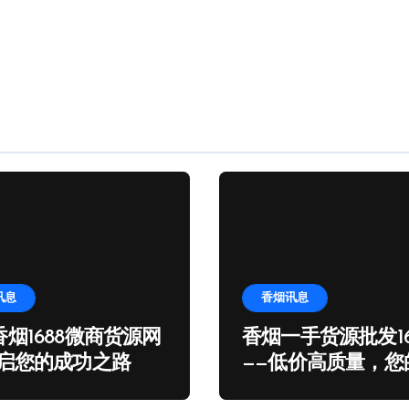
讯息
香烟讯息
烟1688微商货源网
香烟一手货源批发16
开启您的成功之路
——低价高质量，您
发首选