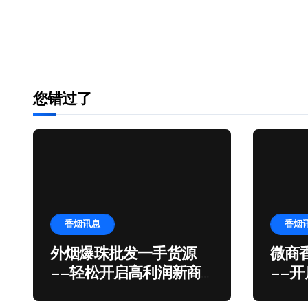
您错过了
香烟讯息
香烟
外烟爆珠批发一手货源
微商香
——轻松开启高利润新商
——
机