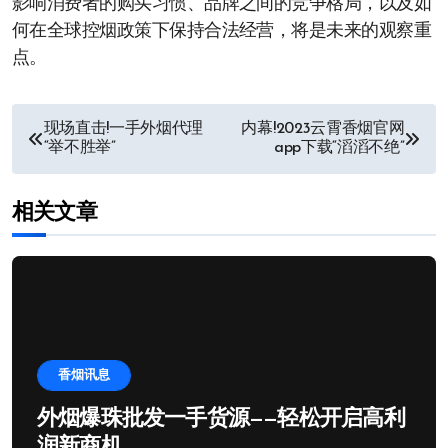
影响消费者的购买习惯、品牌之间的竞争格局，以及如
何在全球控烟政策下保持合法经营，将是未来的观察重
点。
文
现场直击!一手外烟代理
内幕!2023云霄香烟官网
“举不胜举”
app下载“滔滔不绝”
章
导
相关文章
航
香烟讯息
外烟爆珠批发一手货源——轻松开启高利
润新商机