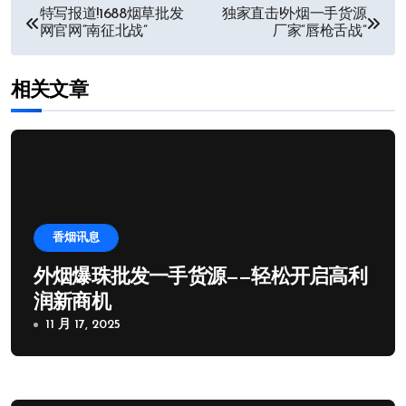
文
特写报道!1688烟草批发
独家直击!外烟一手货源
网官网“南征北战”
厂家“唇枪舌战”
章
导
相关文章
航
香烟讯息
外烟爆珠批发一手货源——轻松开启高利
润新商机
11 月 17, 2025