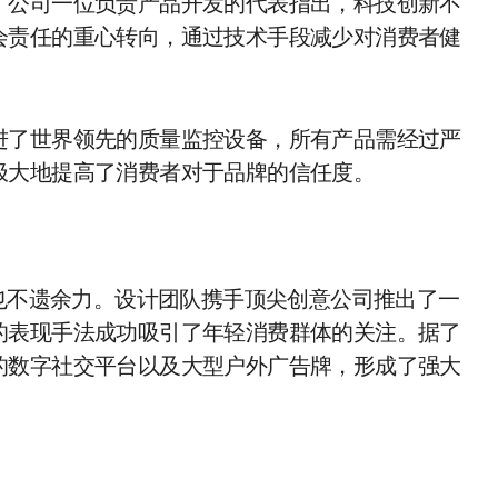
。公司一位负责产品开发的代表指出，科技创新不
会责任的重心转向，通过技术手段减少对消费者健
进了世界领先的质量监控设备，所有产品需经过严
极大地提高了消费者对于品牌的信任度。
中也不遗余力。设计团队携手顶尖创意公司推出了一
的表现手法成功吸引了年轻消费群体的关注。据了
的数字社交平台以及大型户外广告牌，形成了强大