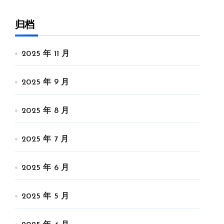
归档
2025 年 11 月
2025 年 9 月
2025 年 8 月
2025 年 7 月
2025 年 6 月
2025 年 5 月