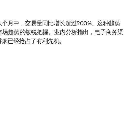
六个月中，交易量同比增长超过200%。这种趋势
市场趋势的敏锐把握。业内分析指出，电子商务渠
8香烟已经抢占了有利先机。