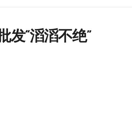
烟批发“滔滔不绝”