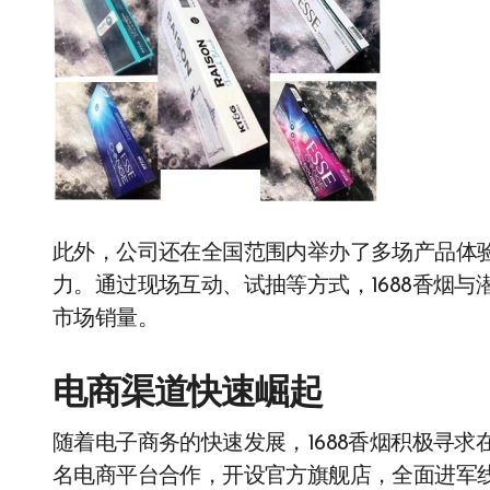
此外，公司还在全国范围内举办了多场产品体验
力。通过现场互动、试抽等方式，1688香烟
市场销量。
电商渠道快速崛起
随着电子商务的快速发展，1688香烟积极寻
名电商平台合作，开设官方旗舰店，全面进军