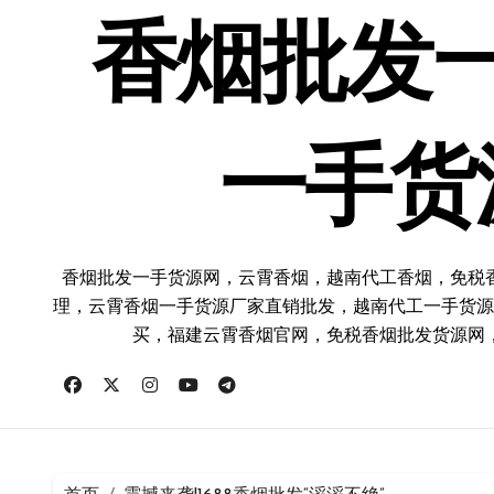
跳
转
香烟批发
到
内
容
一手货
香烟批发一手货源网，云霄香烟，越南代工香烟，免税
理，云霄香烟一手货源厂家直销批发，越南代工一手货源
买，福建云霄香烟官网，免税香烟批发货源网