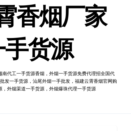
霄香烟厂家
一手货源
越南代工一手货源香烟，外烟一手货源免费代理招全国代
批发一手货源，汕尾外烟一手批发，福建云霄香烟官网购
源，外烟渠道一手货源，外烟爆珠代理一手货源