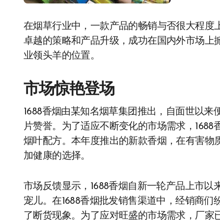
在烟草行业中，一款产品的畅销与否很大程度上
卓越的策略和产品升级，成功在国内外市场上掀
业领头羊的位置。
市场惊艳登场
1688香烟由某知名烟草集团推出，自面世以
片赞誉。为了适应不断变化的市场需求，168
烟叶配方。本年度推出的新款香烟，在有害物
加健康的选择。
市场反馈显示，1688香烟自新一轮产品上市
宠儿。在1688香烟批发销售渠道中，经销商
了断货现象。为了应对旺盛的市场需求，厂家