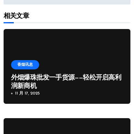
章
导
相关文章
航
香烟讯息
外烟爆珠批发一手货源——轻松开启高利
润新商机
11 月 17, 2025