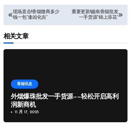
文
现场直击!香烟微商多少
重要更新!越南香烟批发
钱一包“逢凶化吉”
一手货源“锦上添花”
章
导
相关文章
航
香烟讯息
外烟爆珠批发一手货源——轻松开启高利
润新商机
11 月 17, 2025