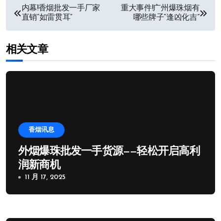
文
内幕!香烟批发一手厂家
重大事件!广州爆珠烟有
直销“如雷贯耳”
哪些牌子“逢凶化吉”
章
导
相关文章
航
香烟讯息
外烟爆珠批发一手货源——轻松开启高利
润新商机
11 月 17, 2025