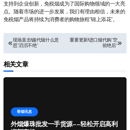
支持到企业创新，免税烟成为了国际购物领域的一大亮
点。随着市场的进一步发展，我们有理由相信，未来的
免税烟产品将持续为消费者的购物旅程“锦上添花”。
文
现场直击!越代烟什么意
重要更新!进口烟代购“空
思“滔滔不绝”
前绝后”
章
导
相关文章
航
香烟讯息
外烟爆珠批发一手货源——轻松开启高利