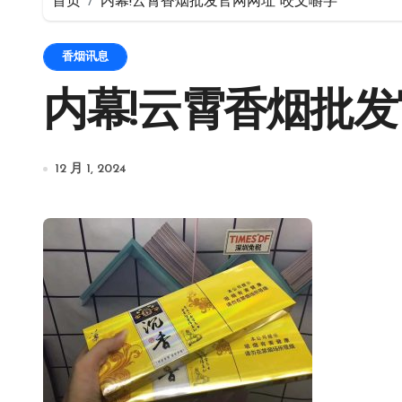
首页
内幕!云霄香烟批发官网网址“咬文嚼字”
香烟讯息
内幕!云霄香烟批发
12 月 1, 2024