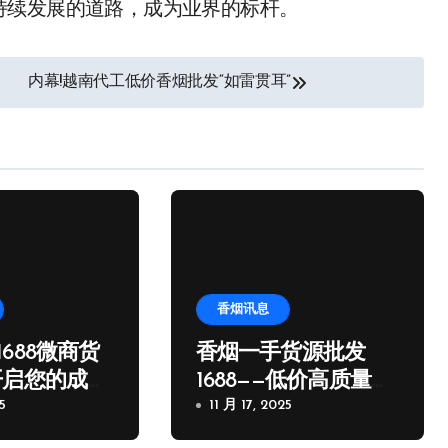
持续发展的道路，成为业界的标杆。
内幕!越南代工低价香烟批发“如雷贯耳”
香烟讯息
688微商货
香烟一手货源批发
开启您的成功
1688——低价高质量，
5
您的批发首选
11 月 17, 2025