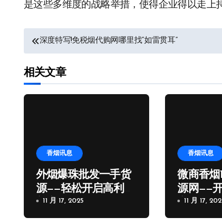
是这些多维度的战略举措，使得企业得以走上
文
深度特写!免税烟代购网哪里找“如雷贯耳”
章
相关文章
导
航
香烟讯息
香烟讯息
外烟爆珠批发一手货
微商香烟1
源——轻松开启高利润
源网——
新商机
11 月 17, 2025
之路
11 月 17, 202