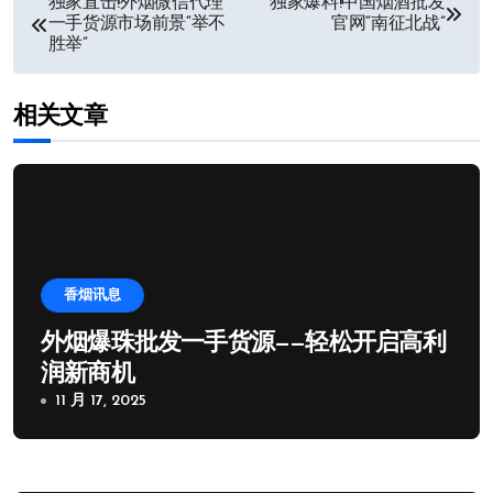
独家直击!外烟微信代理
独家爆料!中国烟酒批发
一手货源市场前景“举不
官网“南征北战”
章
胜举”
导
相关文章
航
香烟讯息
外烟爆珠批发一手货源——轻松开启高利
润新商机
11 月 17, 2025