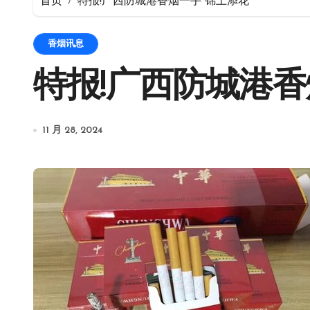
首页
特报!广西防城港香烟一手“锦上添花”
香烟讯息
特报!广西防城港香
11 月 28, 2024