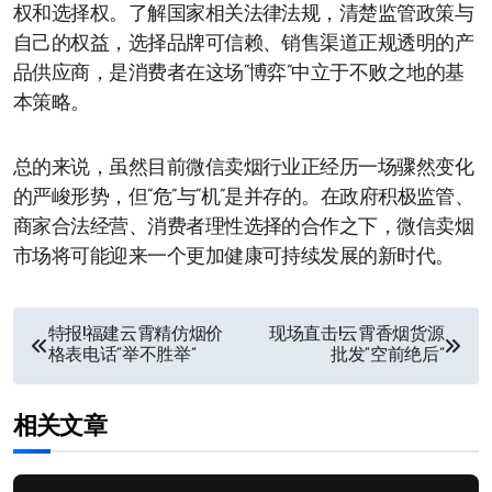
权和选择权。了解国家相关法律法规，清楚监管政策与
自己的权益，选择品牌可信赖、销售渠道正规透明的产
品供应商，是消费者在这场“博弈”中立于不败之地的基
本策略。
总的来说，虽然目前微信卖烟行业正经历一场骤然变化
的严峻形势，但“危”与“机”是并存的。在政府积极监管、
商家合法经营、消费者理性选择的合作之下，微信卖烟
市场将可能迎来一个更加健康可持续发展的新时代。
文
特报!福建云霄精仿烟价
现场直击!云霄香烟货源
格表电话“举不胜举”
批发“空前绝后”
章
导
相关文章
航